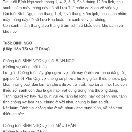
Trai tuổi Bính Ngọ sanh tháng 1, 4, 2, 8, 3, 9 và tháng 12 âm lịch, như
sanh nhằm mấy tháng này có số Lưu Thê hoặc đa đoan về việc vợ.
Gái tuổi Bính Ngọ sanh tháng 1, 4, 2 và tháng 5 âm lịch, như sanh nhằm
mấy tháng này có số Lưu Phu hoặc trái cảnh về việc chồng.
Còn sanh nhằm tháng 3 và tháng 6 âm lịch, số khắc con, khó sanh và
khó nuôi.
Tuổi: BÍNH NGỌ
(Hiệp Hôn Tốt và Ở Đặng)
Chồng tuổi BÍNH NGỌ vợ tuổi BÍNH NGỌ
(Chồng vợ đồng một tuổi)
Lời giải: Chồng tuổi này gặp người vợ tuổi này ở đời với nhau đặng tốt,
gặp số Nhứt Phú Quý vợ chồng có phước hưởng giàu, thiểu phước gặp
khá, nhưng buổi đầu làm ăn chưa được trơn tốt, hào tài ấm no, hào con
thiểu số, sanh con đầu là gái hạp, vật dụng trong nhà thường dùng.
Tánh người vợ hay rầu lo, ít vui vẻ, tánh lạt lòng, hay có bệnh nhỏ, tánh
tình chồng vợ hòa hạp, chung ở với nhau chung lo làm ăn tốt.
Kết luận: Cảnh vợ chồng này ở với nhau đặng trung bình, về hào con
thiểu phước.
Chồng tuổi BÍNH NGỌ vợ tuổi MẬU THÂN
(Chồng lớn hơn vợ 2 tuổi)