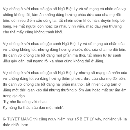
Vợ chồng ở với nhau số gặp số Ngũ Biệt Ly và số mạng cá nhân của vợ
chồng không tốt, làm ăn không đặng hưởng phúc đức của cha mẹ đôi
bên, có nhiều điểm xấu cộng lại, tất nhiên sớm khóc hận, duyên kiếp bẽ
bàng, kẻ mất người còn hoặc xa nhau vĩnh viễn, mặc dầu yêu thương
cho thế mấy cũng không tránh khỏi.
Vợ chồng ở với nhau số gặp cảnh Ngũ Biệt Ly và số mạng cá nhân của
vợ chồng không tốt, nhưng đặng hưởng phước đức của cha mẹ đôi bên,
thì cảnh vợ chồng chỉ tốt đặng một phần mà thôi, tất nhiên từ từ sanh
điều gây cấn, trái ngang rồi xa nhau cũng không thể ở đặng.
Vợ chồng ở với nhau số gặp số Ngũ Biệt Ly nhưng số mạng cá nhân của
vợ chồng đặng tốt và đặng hưởng thêm phước đức của cha mẹ đôi bên,
thì cảnh vợ chồng chỉ tốt đặng hai phần mà thôi, tất nhiên cũng tạm ở
đặng một thời gian kéo dài nhưng thường bị ốm đau hoặc mất sự ấm êm
trong gia đạo.
“Kỵ nhẹ lìa sống với nhau
Kỵ nặng lìa thác sầu đau một mình”.
6- TUYỆT MẠNG thì cũng nguy hiểm như số BIỆT LY vậy, nghiêng về lìa
thác nhiều hơn.