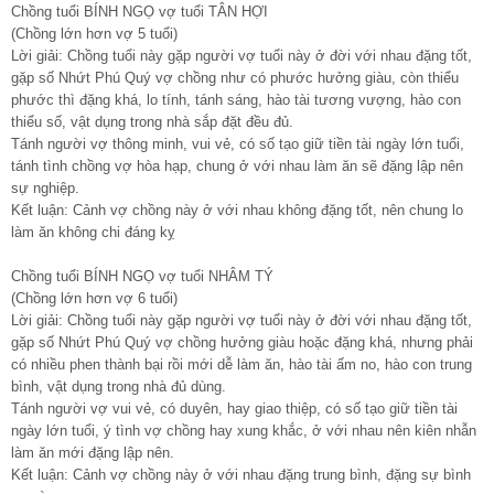
Chồng tuổi BÍNH NGỌ vợ tuổi TÂN HỢI
(Chồng lớn hơn vợ 5 tuổi)
Lời giải: Chồng tuổi này gặp người vợ tuổi này ở đời với nhau đặng tốt,
gặp số Nhứt Phú Quý vợ chồng như có phước hưởng giàu, còn thiểu
phước thì đặng khá, lo tính, tánh sáng, hào tài tương vượng, hào con
thiểu số, vật dụng trong nhà sắp đặt đều đủ.
Tánh người vợ thông minh, vui vẻ, có số tạo giữ tiền tài ngày lớn tuổi,
tánh tình chồng vợ hòa hạp, chung ở với nhau làm ăn sẽ đặng lập nên
sự nghiệp.
Kết luận: Cảnh vợ chồng này ở với nhau không đặng tốt, nên chung lo
làm ăn không chi đáng kỵ
Chồng tuổi BÍNH NGỌ vợ tuổi NHÂM TÝ
(Chồng lớn hơn vợ 6 tuổi)
Lời giải: Chồng tuổi này gặp người vợ tuổi này ở đời với nhau đặng tốt,
gặp số Nhứt Phú Quý vợ chồng hưởng giàu hoặc đặng khá, nhưng phải
có nhiều phen thành bại rồi mới dễ làm ăn, hào tài ấm no, hào con trung
bình, vật dụng trong nhà đủ dùng.
Tánh người vợ vui vẻ, có duyên, hay giao thiệp, có số tạo giữ tiền tài
ngày lớn tuổi, ý tình vợ chồng hay xung khắc, ở với nhau nên kiên nhẫn
làm ăn mới đặng lập nên.
Kết luận: Cảnh vợ chồng này ở với nhau đặng trung bình, đặng sự bình