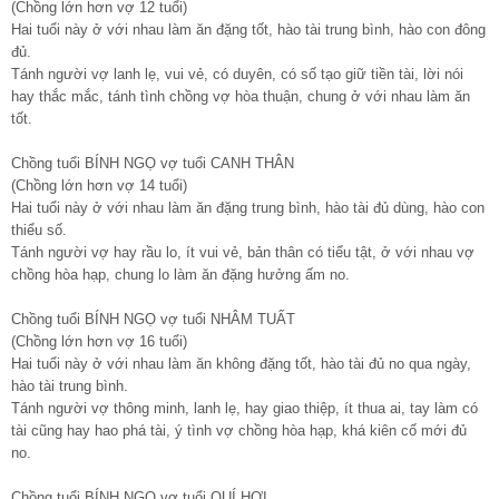
(Chồng lớn hơn vợ 12 tuổi)
Hai tuổi này ở với nhau làm ăn đặng tốt, hào tài trung bình, hào con đông
đủ.
Tánh người vợ lanh lẹ, vui vẻ, có duyên, có số tạo giữ tiền tài, lời nói
hay thắc mắc, tánh tình chồng vợ hòa thuận, chung ở với nhau làm ăn
tốt.
Chồng tuổi BÍNH NGỌ vợ tuổi CANH THÂN
(Chồng lớn hơn vợ 14 tuổi)
Hai tuổi này ở với nhau làm ăn đặng trung bình, hào tài đủ dùng, hào con
thiểu số.
Tánh người vợ hay rầu lo, ít vui vẻ, bản thân có tiểu tật, ở với nhau vợ
chồng hòa hạp, chung lo làm ăn đặng hưởng ấm no.
Chồng tuổi BÍNH NGỌ vợ tuổi NHÂM TUẤT
(Chồng lớn hơn vợ 16 tuổi)
Hai tuổi này ở với nhau làm ăn không đặng tốt, hào tài đủ no qua ngày,
hào tài trung bình.
Tánh người vợ thông minh, lanh lẹ, hay giao thiệp, ít thua ai, tay làm có
tài cũng hay hao phá tài, ý tình vợ chồng hòa hạp, khá kiên cố mới đủ
no.
Chồng tuổi BÍNH NGỌ vợ tuổi QUÍ HỢI