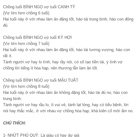
Chồng tuổi BÍNH NGỌ vợ tuổi CANH TÝ
(Vợ lớn hơn chồng 6 tuổi)
Hai tuổi này ở với nhau làm ăn đặng tốt, hào tài trung bình, hào con đông
đủ.
Chồng tuổi BÍNH NGỌ vợ tuổi KỶ HỢI
(Vợ lớn hơn chồng 7 tuổi)
Hai tuổi này ở với nhau làm ăn đặng tốt, hào tài tương vượng, hào con
rất ít.
Tánh người vợ hay lo tính, hay rầy nói, có số tạo tiền tài, ý tình vợ
chồng lời tiếng ít hòa hạp, nên thương lẫn làm ăn tốt.
Chồng tuổi BÍNH NGỌ vợ tuổi MẬU TUẤT
(Vợ lớn hơn chồng 8 tuổi)
Hai tuổi này ở với nhau làm ăn không đặng tốt, hào tài đủ no, hào con
trung bình.
Tánh người vợ hay rầu lo, ít vui vẻ, tánh lạt lòng, hay có tiểu bệnh, lời
nói hay thắc mắc, ở với nhau vợ chồng hòa hạp, khá kiên cố mới ấm no.
CHÚ THÍCH:
1- NHỨT PHÚ QUÝ: Là giàu có hay dư giả