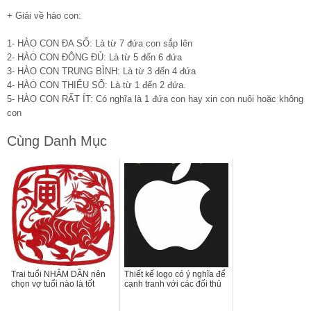
+ Giải về hào con:
1- HÀO CON ĐA SỐ: Là từ 7 đứa con sắp lên
2- HÀO CON ĐÔNG ĐỦ: Là từ 5 đến 6 đứa
3- HÀO CON TRUNG BÌNH: Là từ 3 đến 4 đứa
4- HÀO CON THIỂU SỐ: Là từ 1 đến 2 đứa.
5- HÀO CON RẤT ÍT: Có nghĩa là 1 đứa con hay xin con nuôi hoặc không
con
Cùng Danh Mục
Trai tuổi NHÂM DẦN nên
Thiết kế logo có ý nghĩa để
chọn vợ tuổi nào là tốt
cạnh tranh với các đối thủ