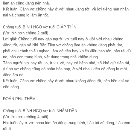
làm ăn cũng đặng nên nhà.
Kết luận: Cảnh vợ chồng này ở với nhau đặng tốt, về lờI tiếng nên nhẫn
nại và chung lo làm ăn tốt.
Chồng tuổi BÍNH NGỌ vợ tuổi GIÁP THÌN
(Vợ lớn hơn chồng 2 tuổi)
Lời giải: Chồng tuổi này gặp người vợ tuổi này ở đời với nhau không
đặng tốt, gặp số Nhì Bần Tiện vợ chồng làm ăn không đặng phát đạt,
phải chịu cảnh thiếu nghèo, làm có tiền hay khiến điều hao tốn, hào tài đủ
no, hào con trung bình, vật dụng trong nhà khiếm dụng.
Tánh người vợ hay rầu lo, ít vui vẻ, hay có bệnh nhỏ, số khó giữ tiền tài,
ý tình vợ chồng cũng có phần hòa hạp, ở với nhau kiên cố đồng lo mới
đặng ấm no.
Kết luận: Cảnh vợ chồng này ở với nhau không đặng tốt, nên bền chí và
cần năng.
ĐOÁN PHỤ THÊM
Chồng tuổi BÍNH NGỌ vợ tuổi NHÂM DẦN
(Vợ lớn hơn chồng 4 tuổi)
Hai tuổi này ở với nhau làm ăn đặng trung bình, hào tài đủ dùng, hào con
rất ít.