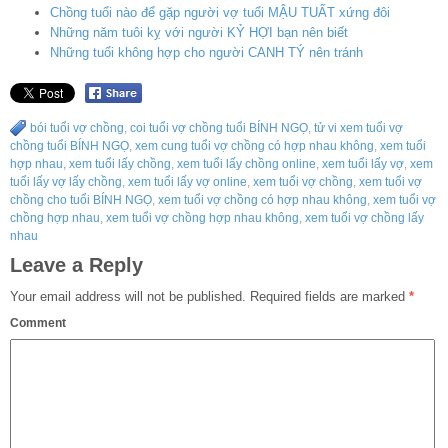
Chồng tuổi nào để gặp người vợ tuổi MẬU TUẤT xứng đôi
Những năm tuôi kỵ với người KỶ HỢI bạn nên biết
Những tuổi không hợp cho người CANH TÝ nên tránh
bói tuổi vợ chồng
,
coi tuổi vợ chồng tuổi BÍNH NGỌ
,
tử vi xem tuổi vợ
chồng tuổi BÍNH NGỌ
,
xem cung tuổi vợ chồng có hợp nhau không
,
xem tuổi
hợp nhau
,
xem tuổi lấy chồng
,
xem tuổi lấy chồng online
,
xem tuổi lấy vợ
,
xem
tuổi lấy vợ lấy chồng
,
xem tuổi lấy vợ online
,
xem tuổi vợ chồng
,
xem tuổi vợ
chồng cho tuổi BÍNH NGỌ
,
xem tuổi vợ chồng có hợp nhau không
,
xem tuổi vợ
chồng hợp nhau
,
xem tuổi vợ chồng hợp nhau không
,
xem tuổi vợ chồng lấy
nhau
Leave a Reply
Your email address will not be published.
Required fields are marked
*
Comment