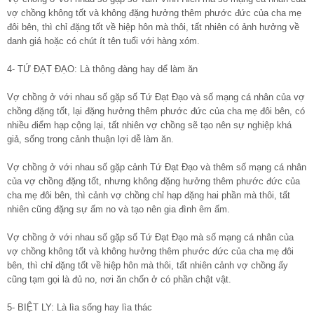
vợ chồng không tốt và không đặng hưởng thêm phước đức của cha mẹ
đôi bên, thì chỉ đặng tốt về hiệp hôn mà thôi, tất nhiên có ảnh hưởng về
danh giá hoặc có chút ít tên tuổi với hàng xóm.
4- TỨ ĐẠT ĐẠO: Là thông đàng hay dể làm ăn
Vợ chồng ở với nhau số gặp số Tứ Đạt Đạo và số mạng cá nhân của vợ
chồng đặng tốt, lại đặng hưởng thêm phước đức của cha mẹ đôi bên, có
nhiều điểm hạp cộng lại, tất nhiên vợ chồng sẽ tạo nên sự nghiệp khá
giả, sống trong cảnh thuận lợi dễ làm ăn.
Vợ chồng ở với nhau số gặp cảnh Tứ Đạt Đạo và thêm số mạng cá nhân
của vợ chồng đặng tốt, nhưng không đặng hưởng thêm phước đức của
cha mẹ đôi bên, thì cảnh vợ chồng chỉ hạp đặng hai phần mà thôi, tất
nhiên cũng đặng sự ấm no và tạo nên gia đình êm ấm.
Vợ chồng ở với nhau số gặp số Tứ Đạt Đạo mà số mạng cá nhân của
vợ chồng không tốt và không hưởng thêm phước đức của cha mẹ đôi
bên, thì chỉ đặng tốt về hiệp hôn mà thôi, tất nhiên cảnh vợ chồng ấy
cũng tạm gọi là đủ no, nơi ăn chốn ở có phần chật vật.
5- BIỆT LY: Là lìa sống hay lìa thác