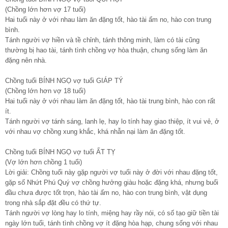
(Chồng lớn hơn vợ 17 tuổi)
Hai tuổi này ở với nhau làm ăn đặng tốt, hào tài ấm no, hào con trung
bình.
Tánh người vợ hiền và tề chỉnh, tánh thông minh, làm có tài cũng
thường bị hao tài, tánh tình chồng vợ hòa thuận, chung sống làm ăn
đặng nên nhà.
Chồng tuổi BÍNH NGỌ vợ tuổi GIÁP TÝ
(Chồng lớn hơn vợ 18 tuổi)
Hai tuổi này ở với nhau làm ăn đặng tốt, hào tài trung bình, hào con rất
ít.
Tánh người vợ tánh sáng, lanh lẹ, hay lo tính hay giao thiệp, ít vui vẻ, ở
với nhau vợ chồng xung khắc, khá nhẫn nại làm ăn đặng tốt.
Chồng tuổi BÍNH NGỌ vợ tuổi ẤT TỴ
(Vợ lớn hơn chồng 1 tuổi)
Lời giải: Chồng tuổi này gặp người vợ tuổi này ở đời với nhau đặng tốt,
gặp số Nhứt Phú Quý vợ chồng hưởng giàu hoặc đặng khá, nhưng buổi
đầu chưa được tốt trọn, hào tài ấm no, hào con trung bình, vật dụng
trong nhà sắp đặt đều có thứ tự.
Tánh người vợ lòng hay lo tính, miệng hay rầy nói, có số tạo giữ tiền tài
ngày lớn tuổi, tánh tình chồng vợ ít đặng hòa hạp, chung sống với nhau