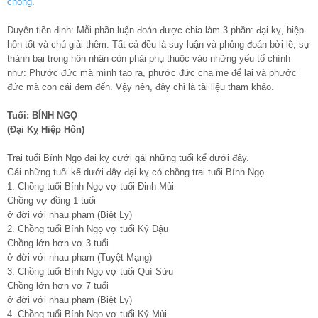
chồng
.
Duyên tiền định: Mỗi phần luận đoán được chia làm 3 phần: đại kỵ, hiệp
hôn tốt và chú giải thêm. Tất cả đều là suy luận và phỏng đoán bởi lẽ, sự
thành bại trong hôn nhân còn phải phụ thuộc vào những yếu tố chính
như: Phước đức mà mình tạo ra, phước đức cha mẹ để lại và phước
đức mà con cái đem đến. Vậy nên, đây chỉ là tài liệu tham khảo.
Tuổi: BÍNH NGỌ
(Đại Kỵ Hiệp Hôn)
Trai tuổi Bính Ngọ đại kỵ cưới gái những tuổi kể dưới đây.
Gái những tuổi kể dưới đây đại kỵ có chồng trai tuổi Bính Ngọ.
1. Chồng tuổi Bính Ngọ vợ tuổi Đinh Mùi
Chồng vợ đồng 1 tuổi
ở đời với nhau phạm (Biệt Ly)
2. Chồng tuổi Bính Ngọ vợ tuổi Kỷ Dậu
Chồng lớn hơn vợ 3 tuổi
ở đời với nhau phạm (Tuyệt Mạng)
3. Chồng tuổi Bính Ngọ vợ tuổi Quí Sửu
Chồng lớn hơn vợ 7 tuổi
ở đời với nhau phạm (Biệt Ly)
4. Chồng tuổi Bính Ngọ vợ tuổi Kỷ Mùi