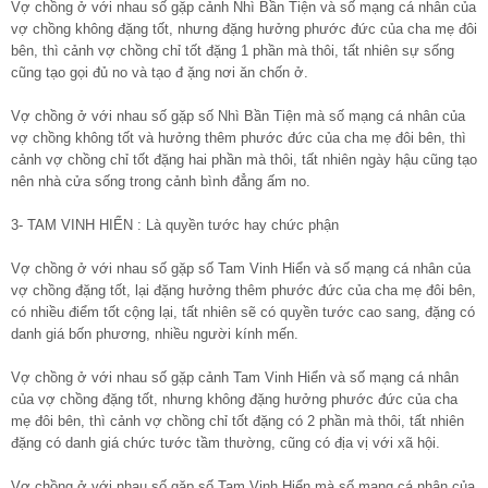
Vợ chồng ở với nhau số gặp cảnh Nhì Bần Tiện và số mạng cá nhân của
vợ chồng không đặng tốt, nhưng đặng hưởng phước đức của cha mẹ đôi
bên, thì cảnh vợ chồng chỉ tốt đặng 1 phần mà thôi, tất nhiên sự sống
cũng tạo gọi đủ no và tạo đ ặng nơi ăn chốn ở.
Vợ chồng ở với nhau số gặp số Nhì Bần Tiện mà số mạng cá nhân của
vợ chồng không tốt và hưởng thêm phước đức của cha mẹ đôi bên, thì
cảnh vợ chồng chỉ tốt đặng hai phần mà thôi, tất nhiên ngày hậu cũng tạo
nên nhà cửa sống trong cảnh bình đẳng ấm no.
3- TAM VINH HIỂN : Là quyền tước hay chức phận
Vợ chồng ở với nhau số gặp số Tam Vinh Hiển và số mạng cá nhân của
vợ chồng đặng tốt, lại đặng hưởng thêm phước đức của cha mẹ đôi bên,
có nhiều điểm tốt cộng lại, tất nhiên sẽ có quyền tước cao sang, đặng có
danh giá bốn phương, nhiều người kính mến.
Vợ chồng ở với nhau số gặp cảnh Tam Vinh Hiển và số mạng cá nhân
của vợ chồng đặng tốt, nhưng không đặng hưởng phước đức của cha
mẹ đôi bên, thì cảnh vợ chồng chỉ tốt đặng có 2 phần mà thôi, tất nhiên
đặng có danh giá chức tước tầm thường, cũng có địa vị với xã hội.
Vợ chồng ở với nhau số gặp số Tam Vinh Hiển mà số mạng cá nhân của