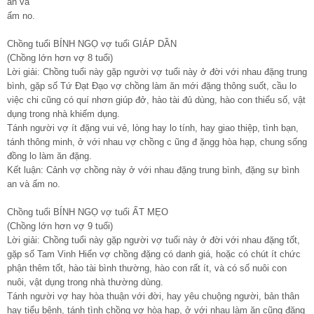
an và
ấm no.
Chồng tuổi BÍNH NGỌ vợ tuổi GIÁP DẦN
(Chồng lớn hơn vợ 8 tuổi)
Lời giải: Chồng tuổi này gặp người vợ tuổi này ở đời với nhau đặng trung
bình, gặp số Tứ Đạt Đạo vợ chồng làm ăn mới đặng thông suốt, cầu lo
việc chi cũng có quí nhơn giúp đở, hào tài đủ dùng, hào con thiểu số, vật
dụng trong nhà khiếm dụng.
Tánh người vợ ít đặng vui vẻ, lòng hay lo tính, hay giao thiệp, tình bạn,
tánh thông minh, ở với nhau vợ chồng c ũng đ ặngg hòa hạp, chung sống
đồng lo làm ăn đặng.
Kết luận: Cảnh vợ chồng này ở với nhau đặng trung bình, đặng sự bình
an và ấm no.
Chồng tuổi BÍNH NGỌ vợ tuổi ẤT MẸO
(Chồng lớn hơn vợ 9 tuổi)
Lời giải: Chồng tuổi này gặp người vợ tuổi này ở đời với nhau đặng tốt,
gặp số Tam Vinh Hiển vợ chồng đặng có danh giá, hoặc có chút ít chức
phận thêm tốt, hào tài bình thường, hào con rất ít, và có số nuôi con
nuôi, vật dụng trong nhà thường dùng.
Tánh người vợ hay hòa thuận với đời, hay yêu chuộng người, bản thân
hay tiểu bệnh, tánh tình chồng vợ hòa hạp, ở với nhau làm ăn cũng đặng