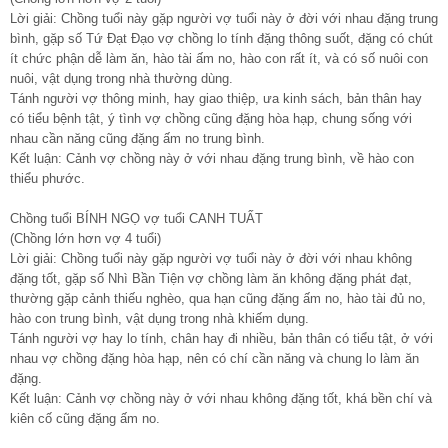
Lời giải: Chồng tuổi này gặp người vợ tuổi này ở đời với nhau đặng trung
bình, gặp số Tứ Đạt Đạo vợ chồng lo tính đặng thông suốt, đặng có chút
ít chức phận dễ làm ăn, hào tài ấm no, hào con rất ít, và có số nuôi con
nuôi, vật dụng trong nhà thường dùng.
Tánh người vợ thông minh, hay giao thiệp, ưa kinh sách, bản thân hay
có tiểu bệnh tật, ý tình vợ chồng cũng đặng hòa hạp, chung sống với
nhau cần năng cũng đặng ấm no trung bình.
Kết luận: Cảnh vợ chồng này ở với nhau đặng trung bình, về hào con
thiểu phước.
Chồng tuổi BÍNH NGỌ vợ tuổi CANH TUẤT
(Chồng lớn hơn vợ 4 tuổi)
Lời giải: Chồng tuổi này gặp người vợ tuổi này ở đời với nhau không
đặng tốt, gặp số Nhì Bần Tiện vợ chồng làm ăn không đặng phát đạt,
thường gặp cảnh thiếu nghèo, qua hạn cũng đặng ấm no, hào tài đủ no,
hào con trung bình, vật dụng trong nhà khiếm dụng.
Tánh người vợ hay lo tính, chân hay đi nhiều, bản thân có tiểu tật, ở với
nhau vợ chồng đặng hòa hạp, nên có chí cần năng và chung lo làm ăn
đặng.
Kết luận: Cảnh vợ chồng này ở với nhau không đặng tốt, khá bền chí và
kiên cố cũng đặng ấm no.