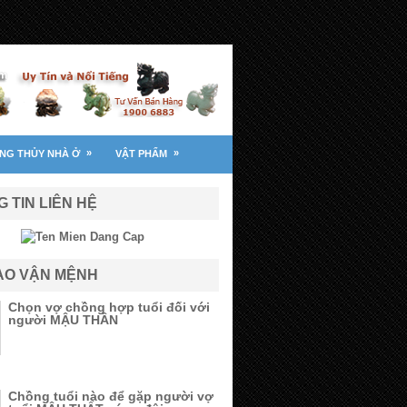
»
»
NG THỦY NHÀ Ở
VẬT PHẨM
 TIN LIÊN HỆ
TẠO VẬN MỆNH
Chọn vợ chồng hợp tuổi đối với
người MẬU THÂN
Chồng tuổi nào để gặp người vợ