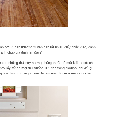
ạp bởi vì bạn thường xuyên dán rất nhiều giấy nhắc việc, danh
 ảnh chụp gia đình lên đấy?
nh cho những thứ này nhưng chúng ta rất dễ mất kiểm soát chỉ
ãy lấy tất cả mọi thứ xuống, lưu trữ trong giỏ/hộp, chỉ để lại
ng bức hình thường xuyên để làm mọi thứ mới mẻ và nổi bật