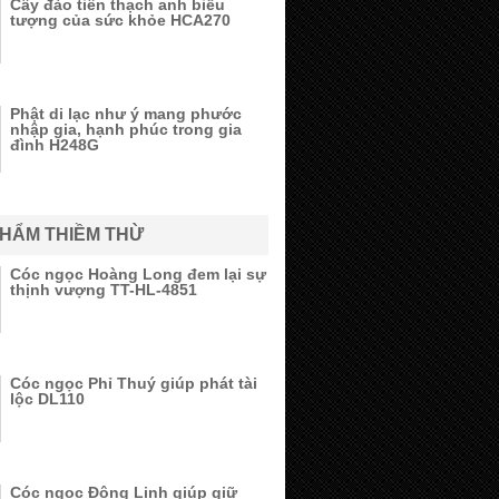
Cây đào tiên thạch anh biểu
tượng của sức khỏe HCA270
Phật di lạc như ý mang phước
nhập gia, hạnh phúc trong gia
đình H248G
PHẨM THIỀM THỪ
Cóc ngọc Hoàng Long đem lại sự
thịnh vượng TT-HL-4851
Cóc ngọc Phỉ Thuý giúp phát tài
lộc DL110
Cóc ngọc Đông Linh giúp giữ