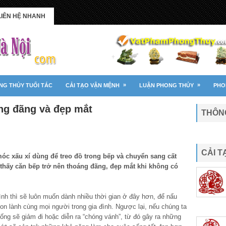
LIÊN HỆ NHANH
»
»
NG THỦY TUỔI TÁC
CẢI TẠO VẬN MỆNH
LUẬN PHONG THỦY
PHO
áng đãng và đẹp mắt
THÔNG
CẢI 
óc xấu xí dùng để treo đồ trong bếp và chuyển sang cất
 thấy căn bếp trở nên thoáng đãng, đẹp mắt khi không có
nh thì sẽ luôn muốn dành nhiều thời gian ở đây hơn, để nấu
 lành cùng mọi người trong gia đình. Ngược lại, nếu chúng ta
ống sẽ giảm đi hoặc diễn ra “chóng vánh”, từ đó gây ra những