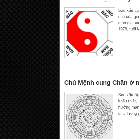
Sao xấu Lụ
nhà của gia
mòn gia sú
1978, tuổi
Chủ Mệnh cung Chấn ở n
Sao xấu Ngũ
khẩu thiệt,
hướng mang
dị… Trong 