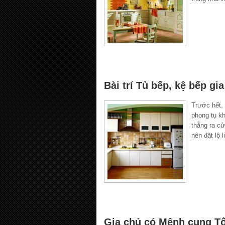
Bài trí Tủ bếp, kệ bếp gi
Trước hết, 
phong tụ kh
thẳng ra cử
nên đặt lộ l
Gia chủ có Mệnh cung T