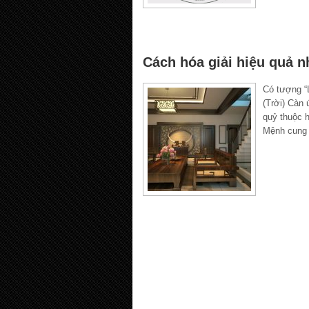
Cách hóa giải hiệu quả 
Có tượng “
(Trời) Càn 
quỷ thuộc 
Mệnh cung 