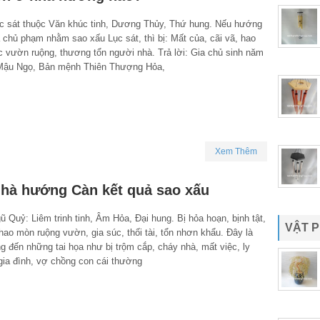
c sát thuộc Văn khúc tinh, Dương Thủy, Thứ hung. Nếu hướng
 chủ phạm nhằm sao xấu Lục sát, thì bị: Mất của, cãi vã, hao
c vườn ruộng, thương tổn người nhà. Trả lời: Gia chủ sinh năm
 Mậu Ngọ, Bản mệnh Thiên Thượng Hỏa,
Xem Thêm
hà hướng Càn kết quả sao xấu
 Quỷ: Liêm trinh tinh, Âm Hỏa, Đại hung. Bị hỏa hoạn, bịnh tật,
VẬT 
 hao mòn ruộng vườn, gia súc, thối tài, tổn nhơn khẩu. Đây là
 đến những tai họa như bị trộm cắp, cháy nhà, mất việc, ly
gia đình, vợ chồng con cái thường