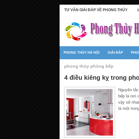
TƯ VẤN GIẢI ĐÁP VỀ PHONG THỦY
PHONG THỦY HÀ NỘI
GIẢI ĐÁP
PHO
phong thủy phòng bếp
4 điều kiêng kỵ trong ph
Nguyên tắc
bếp là nơi 
vậy sẽ nha
là một tron