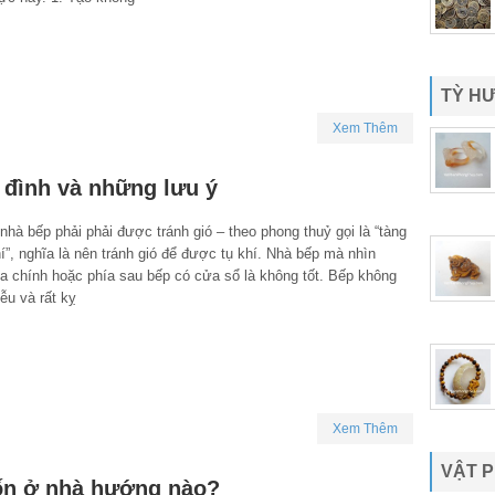
TỲ H
Xem Thêm
a đình và những lưu ý
nhà bếp phải phải được tránh gió – theo phong thuỷ gọi là “tàng
í”, nghĩa là nên tránh gió để được tụ khí. Nhà bếp mà nhìn
a chính hoặc phía sau bếp có cửa sổ là không tốt. Bếp không
iễu và rất kỵ
Xem Thêm
VẬT 
ốn ở nhà hướng nào?