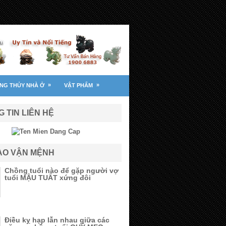
»
»
NG THỦY NHÀ Ở
VẬT PHẨM
 TIN LIÊN HỆ
TẠO VẬN MỆNH
Chồng tuổi nào để gặp người vợ
tuổi MẬU TUẤT xứng đôi
Điều kỵ hạp lẫn nhau giữa các