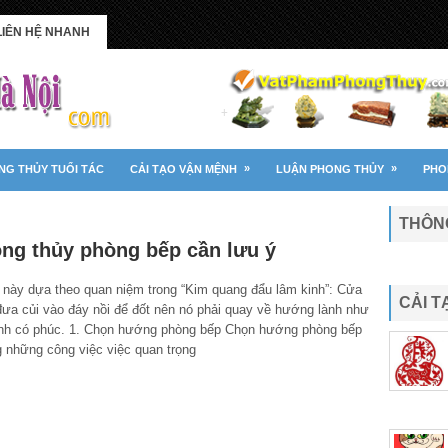
LIÊN HỆ NHANH
»
»
NG THỦY TUỔI TÁC
CẢI TẠO VẬN MỆNH
LUẬN PHONG THỦY
PHO
THÔNG
ong thủy phòng bếp cần lưu ý
 này dựa theo quan niệm trong “Kim quang đẩu lâm kinh”: Cửa
CẢI 
đưa củi vào đáy nồi để đốt nên nó phải quay về hướng lành như
nh có phúc. 1. Chọn hướng phòng bếp Chọn hướng phòng bếp
g những công việc việc quan trọng