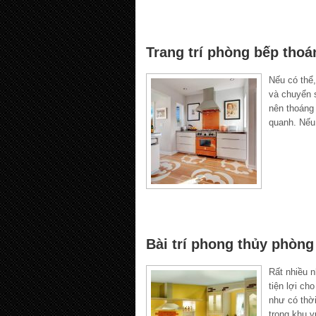
Trang trí phòng bếp tho
Nếu có thể,
và chuyển s
nên thoáng 
quanh. Nếu
Bài trí phong thủy phòn
Rất nhiều n
tiện lợi c
như có thời
trong khu 